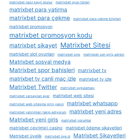
matrixbet nasıl kayıt olunur
matrixbet oyun türleri
matrixbet para yatirma
matrixbet para çekme
matrixbet para çekme bilgileri
matrixbet promosyon
matrixbet promosyon kodu
Matrixbet Sitesi
matrixbet sikayet
matrixbet slot oyunları
matrixbet sms
matrixbet son giriş adresi
Matrixbet sosyal medya
Matrixbet spor bahisleri
matrixbet tv
matrixbet tv canli maç izle
matrixbet tv izle
Matrixbet Twitter
matrixbet uygulaması
matrixbet web sitesi
matrixbet varsayılan ayar
matrixbet whatsapp
matrixbet web sitesine giriş yapın
matrixbet yeni adres
matrixbet yatırımları takip ediyorum
Matrixbet yeni giriş
matrixbet yorumlar
matrixbet çevrimiçi casino
matrixbet ödeme şikayetleri
Matrixbet Şikayetleri
Matrixbet üyelik
matrixbet üye ol