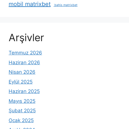
mobil matrixbet
bahis matrixbet
Arşivler
Temmuz 2026
Haziran 2026
Nisan 2026
Eylül 2025
Haziran 2025
Mayıs 2025
Şubat 2025
Ocak 2025