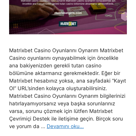
Matrixbet Casino Oyunlarını Oynarım Matrixbet
Casino oyunlarını oynayabilmek için öncelikle
ana bakiyenizden gerekli tutarı casino
bölümüne aktarmanız gerekmektedir. Eğer bir
Matrixbet hesabınız yoksa, ana sayfadaki “Kayıt
Ol” URL’sinden kolayca oluşturabilirsiniz.
Matrixbet Casino Oyunlarını Oynarım bilgilerinizi
hatırlayamıyorsanız veya başka sorunlarınız
varsa, sorunu çözmek için lütfen Matrixbet
Çevrimiçi Destek ile iletişime geçin. Birçok soru
ve yorum da …
Devamını oku…