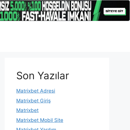
Son Yazılar
Matrixbet Adresi
Matrixbet Giriş
Matrixbet
Matrixbet Mobil Site
Matrixbet Yardım