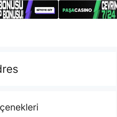
dres
çenekleri