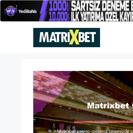
İçeriğe
atla