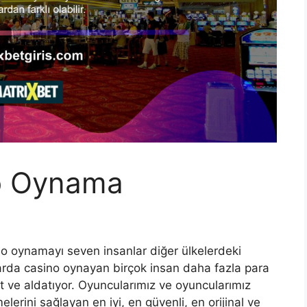
no Oynama
 oynamayı seven insanlar diğer ülkelerdeki
olarda casino oynayan birçok insan daha fazla para
t ve aldatıyor. Oyuncularımız ve oyuncularımız
erini sağlayan en iyi, en güvenli, en orijinal ve