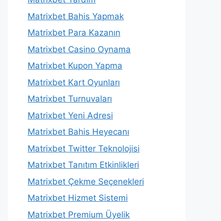
Matrixbet Bahis Yapmak
Matrixbet Para Kazanın
Matrixbet Casino Oynama
Matrixbet Kupon Yapma
Matrixbet Kart Oyunları
Matrixbet Turnuvaları
Matrixbet Yeni Adresi
Matrixbet Bahis Heyecanı
Matrixbet Twitter Teknolojisi
Matrixbet Tanıtım Etkinlikleri
Matrixbet Çekme Seçenekleri
Matrixbet Hizmet Sistemi
Matrixbet Premium Üyelik