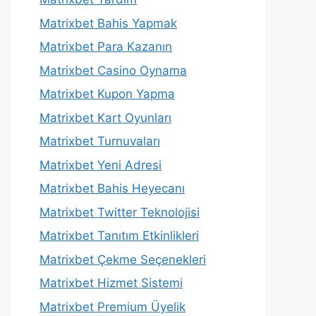
Matrixbet Bahis Yapmak
Matrixbet Para Kazanın
Matrixbet Casino Oynama
Matrixbet Kupon Yapma
Matrixbet Kart Oyunları
Matrixbet Turnuvaları
Matrixbet Yeni Adresi
Matrixbet Bahis Heyecanı
Matrixbet Twitter Teknolojisi
Matrixbet Tanıtım Etkinlikleri
Matrixbet Çekme Seçenekleri
Matrixbet Hizmet Sistemi
Matrixbet Premium Üyelik