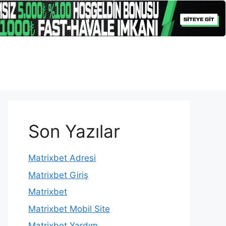
Son Yazılar
Matrixbet Adresi
Matrixbet Giriş
Matrixbet
Matrixbet Mobil Site
Matrixbet Yardım