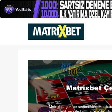
İçeriğe
atla