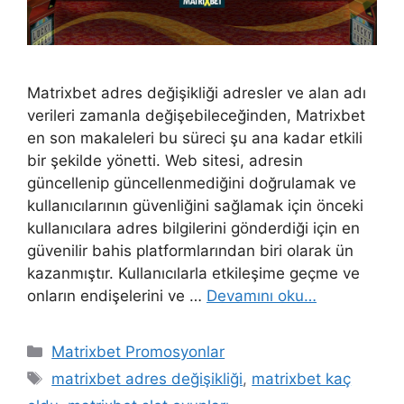
Matrixbet adres değişikliği adresler ve alan adı
verileri zamanla değişebileceğinden, Matrixbet
en son makaleleri bu süreci şu ana kadar etkili
bir şekilde yönetti. Web sitesi, adresin
güncellenip güncellenmediğini doğrulamak ve
kullanıcılarının güvenliğini sağlamak için önceki
kullanıcılara adres bilgilerini gönderdiği için en
güvenilir bahis platformlarından biri olarak ün
kazanmıştır. Kullanıcılarla etkileşime geçme ve
onların endişelerini ve …
Devamını oku…
Kategoriler
Matrixbet Promosyonlar
Etiketler
matrixbet adres değişikliği
,
matrixbet kaç