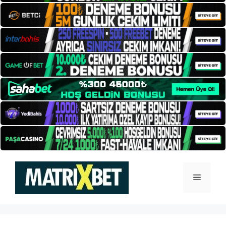
İçeriğe
atla
Menü