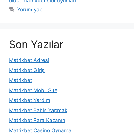
oldu
,
matrixbet slot oyunları
Yorum yap
Son Yazılar
Matrixbet Adresi
Matrixbet Giriş
Matrixbet
Matrixbet Mobil Site
Matrixbet Yardım
Matrixbet Bahis Yapmak
Matrixbet Para Kazanın
Matrixbet Casino Oynama