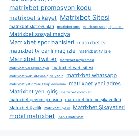
matrixbet promosyon kodu
Matrixbet Sitesi
matrixbet sikayet
matrixbet slot oyunları
matrixbet sms
matrixbet son giriş adresi
Matrixbet sosyal medya
Matrixbet spor bahisleri
matrixbet tv
matrixbet tv canli maç izle
matrixbet tv izle
Matrixbet Twitter
matrixbet uygulaması
matrixbet web sitesi
matrixbet varsayılan ayar
matrixbet whatsapp
matrixbet web sitesine giriş yapın
matrixbet yeni adres
matrixbet yatırımları takip ediyorum
Matrixbet yeni giriş
matrixbet yorumlar
matrixbet çevrimiçi casino
matrixbet ödeme şikayetleri
Matrixbet Şikayetleri
Matrixbet üyelik
matrixbet üye ol
mobil matrixbet
bahis matrixbet