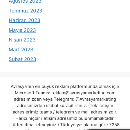
Ağustos 2023
Temmuz 2023
Haziran 2023
Mayıs 2023
Nisan 2023
Mart 2023
Şubat 2023
Avrasya'nın en büyük reklam platformunda olmak için
Microsoft Teams:
reklam@avrasyamarketing.com
adresimizden veya Telegram: @Avrasyamarketing
adresimizden irtibat kurabilirsiniz. (Tek iletişim
adreslerimiz teams / telegram ve mail adresimizdir.
Harici hiçbir iletişim adresimiz bulunmamaktadır.
Lütfen itibar etmeyiniz.) Türkiye yasalarına göre 7258