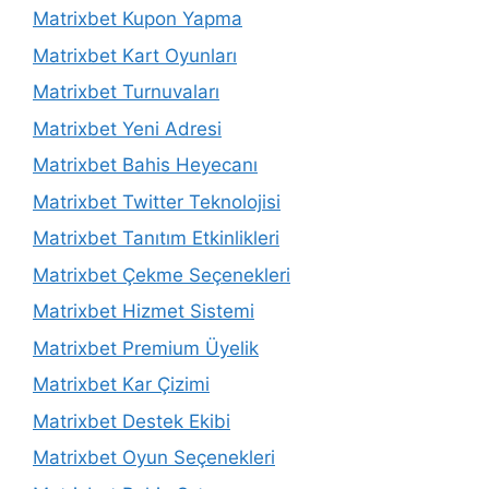
Matrixbet Kupon Yapma
Matrixbet Kart Oyunları
Matrixbet Turnuvaları
Matrixbet Yeni Adresi
Matrixbet Bahis Heyecanı
Matrixbet Twitter Teknolojisi
Matrixbet Tanıtım Etkinlikleri
Matrixbet Çekme Seçenekleri
Matrixbet Hizmet Sistemi
Matrixbet Premium Üyelik
Matrixbet Kar Çizimi
Matrixbet Destek Ekibi
Matrixbet Oyun Seçenekleri