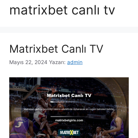
matrixbet canlı tv
Matrixbet Canlı TV
Mayıs 22, 2024
Yazarı:
admin