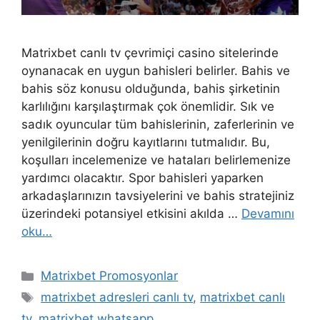
Matrixbet canlı tv çevrimiçi casino sitelerinde
oynanacak en uygun bahisleri belirler. Bahis ve
bahis söz konusu olduğunda, bahis şirketinin
karlılığını karşılaştırmak çok önemlidir. Sık ve
sadık oyuncular tüm bahislerinin, zaferlerinin ve
yenilgilerinin doğru kayıtlarını tutmalıdır. Bu,
koşulları incelemenize ve hataları belirlemenize
yardımcı olacaktır. Spor bahisleri yaparken
arkadaşlarınızın tavsiyelerini ve bahis stratejiniz
üzerindeki potansiyel etkisini akılda …
Devamını
oku…
Kategoriler
Matrixbet Promosyonlar
Etiketler
matrixbet adresleri canlı tv
,
matrixbet canlı
tv
,
matrixbet whatsapp