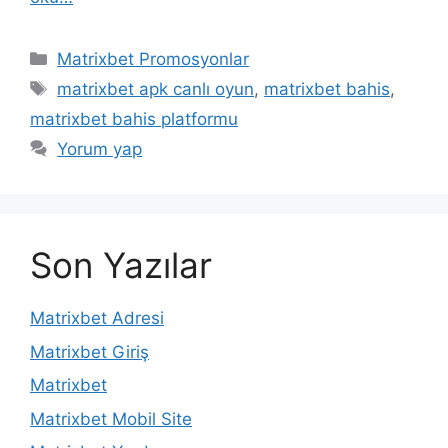
Kategoriler
Matrixbet Promosyonlar
Etiketler
matrixbet apk canlı oyun
,
matrixbet bahis
,
matrixbet bahis platformu
Yorum yap
Son Yazılar
Matrixbet Adresi
Matrixbet Giriş
Matrixbet
Matrixbet Mobil Site