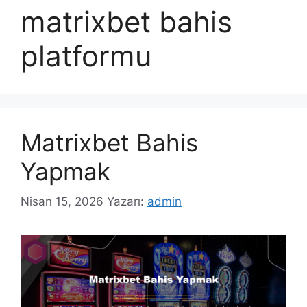
matrixbet bahis
platformu
Matrixbet Bahis
Yapmak
Nisan 15, 2026
Yazarı:
admin