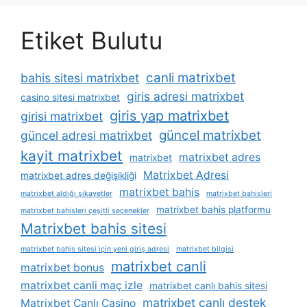
Etiket Bulutu
canli matrixbet
bahis sitesi matrixbet
giris adresi matrixbet
casino sitesi matrixbet
giris yap matrixbet
girisi matrixbet
güncel matrixbet
güncel adresi matrixbet
kayit matrixbet
matrixbet adres
matrixbet
Matrixbet Adresi
matrixbet adres değişikliği
matrixbet bahis
matrixbet aldığı şikayetler
matrixbet bahisleri
matrixbet bahis platformu
matrixbet bahisleri çeşitli seçenekler
Matrixbet bahis sitesi
matrixbet bahis sitesi i̇çin yeni giriş adresi
matrixbet bilgisi
matrixbet canli
matrixbet bonus
matrixbet canli maç izle
matrixbet canlı bahis sitesi
matrixbet canlı destek
Matrixbet Canlı Casino