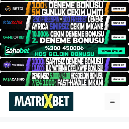
İçeriğe
atla
Menü