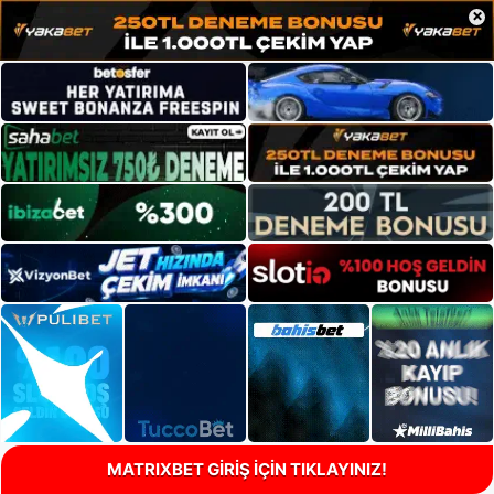
×
MATRIXBET GİRİŞ İÇİN TIKLAYINIZ!