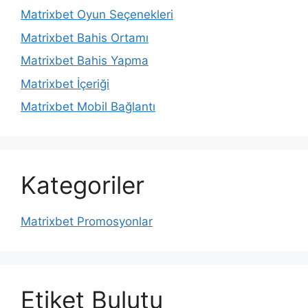
Matrixbet Oyun Seçenekleri
Matrixbet Bahis Ortamı
Matrixbet Bahis Yapma
Matrixbet İçeriği
Matrixbet Mobil Bağlantı
Kategoriler
Matrixbet Promosyonlar
Etiket Bulutu