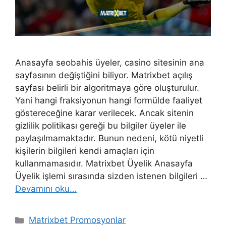
Anasayfa seobahis üyeler, casino sitesinin ana
sayfasının değiştiğini biliyor. Matrixbet açılış
sayfası belirli bir algoritmaya göre oluşturulur.
Yani hangi fraksiyonun hangi formülde faaliyet
göstereceğine karar verilecek. Ancak sitenin
gizlilik politikası gereği bu bilgiler üyeler ile
paylaşılmamaktadır. Bunun nedeni, kötü niyetli
kişilerin bilgileri kendi amaçları için
kullanmamasıdır. Matrixbet Üyelik Anasayfa
Üyelik işlemi sırasında sizden istenen bilgileri …
Devamını oku…
Kategoriler
Matrixbet Promosyonlar