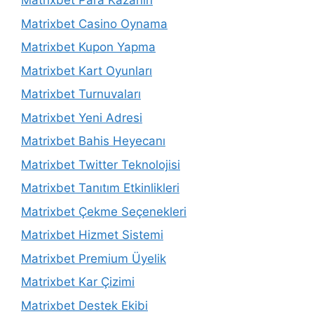
Matrixbet Para Kazanın
Matrixbet Casino Oynama
Matrixbet Kupon Yapma
Matrixbet Kart Oyunları
Matrixbet Turnuvaları
Matrixbet Yeni Adresi
Matrixbet Bahis Heyecanı
Matrixbet Twitter Teknolojisi
Matrixbet Tanıtım Etkinlikleri
Matrixbet Çekme Seçenekleri
Matrixbet Hizmet Sistemi
Matrixbet Premium Üyelik
Matrixbet Kar Çizimi
Matrixbet Destek Ekibi