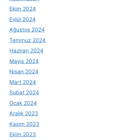
Ekim 2024
Eylül 2024
Ağustos 2024
Temmuz 2024
Haziran 2024
Mayıs 2024
Nisan 2024
Mart 2024
Şubat 2024
Ocak 2024
Aralık 2023
Kasım 2023
Ekim 2023