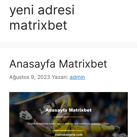
yeni adresi
matrixbet
Anasayfa Matrixbet
Ağustos 9, 2023
Yazarı:
admin