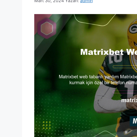
Mart 30, 2024
Yazarı:
admin