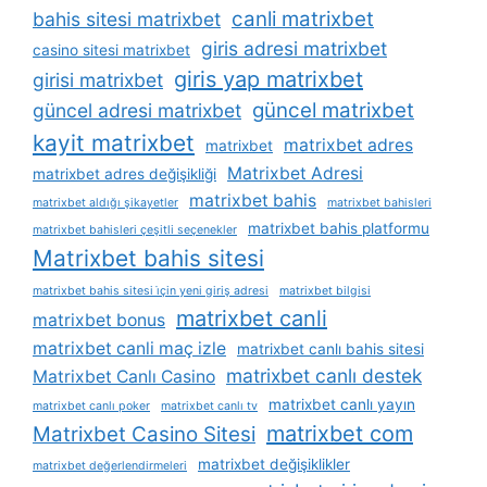
canli matrixbet
bahis sitesi matrixbet
giris adresi matrixbet
casino sitesi matrixbet
giris yap matrixbet
girisi matrixbet
güncel matrixbet
güncel adresi matrixbet
kayit matrixbet
matrixbet adres
matrixbet
Matrixbet Adresi
matrixbet adres değişikliği
matrixbet bahis
matrixbet aldığı şikayetler
matrixbet bahisleri
matrixbet bahis platformu
matrixbet bahisleri çeşitli seçenekler
Matrixbet bahis sitesi
matrixbet bahis sitesi i̇çin yeni giriş adresi
matrixbet bilgisi
matrixbet canli
matrixbet bonus
matrixbet canli maç izle
matrixbet canlı bahis sitesi
matrixbet canlı destek
Matrixbet Canlı Casino
matrixbet canlı yayın
matrixbet canlı poker
matrixbet canlı tv
matrixbet com
Matrixbet Casino Sitesi
matrixbet değişiklikler
matrixbet değerlendirmeleri