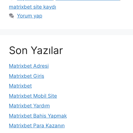
matrixbet site kaydı
Yorum yap
Son Yazılar
Matrixbet Adresi
Matrixbet Giriş
Matrixbet
Matrixbet Mobil Site
Matrixbet Yardım
Matrixbet Bahis Yapmak
Matrixbet Para Kazanın