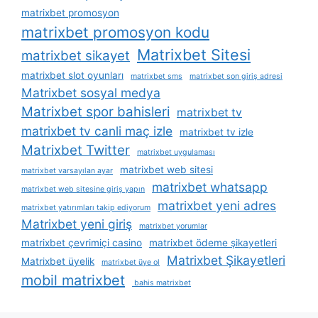
matrixbet promosyon
matrixbet promosyon kodu
Matrixbet Sitesi
matrixbet sikayet
matrixbet slot oyunları
matrixbet sms
matrixbet son giriş adresi
Matrixbet sosyal medya
Matrixbet spor bahisleri
matrixbet tv
matrixbet tv canli maç izle
matrixbet tv izle
Matrixbet Twitter
matrixbet uygulaması
matrixbet web sitesi
matrixbet varsayılan ayar
matrixbet whatsapp
matrixbet web sitesine giriş yapın
matrixbet yeni adres
matrixbet yatırımları takip ediyorum
Matrixbet yeni giriş
matrixbet yorumlar
matrixbet çevrimiçi casino
matrixbet ödeme şikayetleri
Matrixbet Şikayetleri
Matrixbet üyelik
matrixbet üye ol
mobil matrixbet
bahis matrixbet