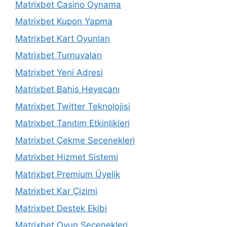
Matrixbet Casino Oynama
Matrixbet Kupon Yapma
Matrixbet Kart Oyunları
Matrixbet Turnuvaları
Matrixbet Yeni Adresi
Matrixbet Bahis Heyecanı
Matrixbet Twitter Teknolojisi
Matrixbet Tanıtım Etkinlikleri
Matrixbet Çekme Seçenekleri
Matrixbet Hizmet Sistemi
Matrixbet Premium Üyelik
Matrixbet Kar Çizimi
Matrixbet Destek Ekibi
Matrixbet Oyun Seçenekleri