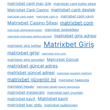
matrixbet canli maç izle
matrixbet canlı bahis sitesi
matrixbet canlı destek
Matrixbet Canlı Casino
matrixbet canlı yayın
matrixbet canlı poker
matrixbet canlı tv
matrixbet com
Matrixbet Casino Sitesi
matrixbet değişiklikler
matrixbet değerlendirmeleri
matrixbet giris adresi
matrixbet doğrudan telefon desteği
Matrixbet Giriş
matrixbet giris twitter
matrixbet girişi
matrixbet giriş sms
Matrixbet Güncel
matrixbet giriş sorunları
matrixbet güncel adres
matrixbet güncel adresi
matrixbet güvenilir platform
matrixbet güvenlir mi
matrixbet hakkında
matrixbet hesabı
matrixbet hesabı kupon oluşturucu
matrixbet instagram
matrixbet kart oyunları
Matrixbet kayıt
matrixbet kayit
matrixbet kaç oldu
matrixbet kullanıcıları