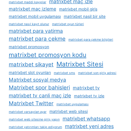
matrixbet maç izle
matrixbet maddi kayıplar
matrixbet maç izleme
matrixbet mobil giriş
matrixbet mobil uygulaması
matrixbet nasil bir site
matrixbet nasıl kayıt olunur
matrixbet oyun türleri
matrixbet para yatirma
matrixbet para çekme
matrixbet para çekme bilgileri
matrixbet promosyon
matrixbet promosyon kodu
Matrixbet Sitesi
matrixbet sikayet
matrixbet slot oyunları
matrixbet sms
matrixbet son giriş adresi
Matrixbet sosyal medya
Matrixbet spor bahisleri
matrixbet tv
matrixbet tv canli maç izle
matrixbet tv izle
Matrixbet Twitter
matrixbet uygulaması
matrixbet web sitesi
matrixbet varsayılan ayar
matrixbet whatsapp
matrixbet web sitesine giriş yapın
matrixbet yeni adres
matrixbet yatırımları takip ediyorum