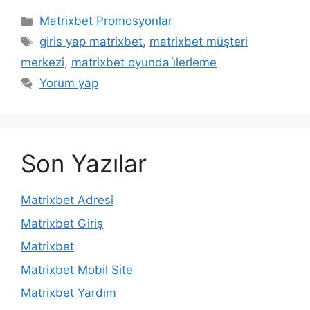
Kategoriler
Matrixbet Promosyonlar
Etiketler
giris yap matrixbet
,
matrixbet müşteri
merkezi
,
matrixbet oyunda i̇lerleme
Yorum yap
Son Yazılar
Matrixbet Adresi
Matrixbet Giriş
Matrixbet
Matrixbet Mobil Site
Matrixbet Yardım