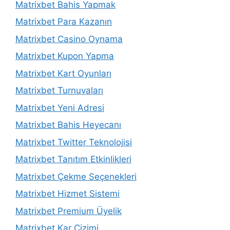
Matrixbet Bahis Yapmak
Matrixbet Para Kazanın
Matrixbet Casino Oynama
Matrixbet Kupon Yapma
Matrixbet Kart Oyunları
Matrixbet Turnuvaları
Matrixbet Yeni Adresi
Matrixbet Bahis Heyecanı
Matrixbet Twitter Teknolojisi
Matrixbet Tanıtım Etkinlikleri
Matrixbet Çekme Seçenekleri
Matrixbet Hizmet Sistemi
Matrixbet Premium Üyelik
Matrixbet Kar Çizimi