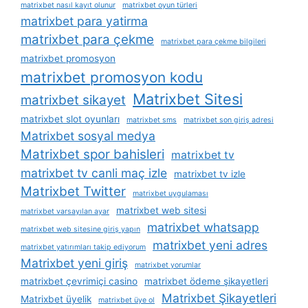
matrixbet nasıl kayıt olunur
matrixbet oyun türleri
matrixbet para yatirma
matrixbet para çekme
matrixbet para çekme bilgileri
matrixbet promosyon
matrixbet promosyon kodu
Matrixbet Sitesi
matrixbet sikayet
matrixbet slot oyunları
matrixbet sms
matrixbet son giriş adresi
Matrixbet sosyal medya
Matrixbet spor bahisleri
matrixbet tv
matrixbet tv canli maç izle
matrixbet tv izle
Matrixbet Twitter
matrixbet uygulaması
matrixbet web sitesi
matrixbet varsayılan ayar
matrixbet whatsapp
matrixbet web sitesine giriş yapın
matrixbet yeni adres
matrixbet yatırımları takip ediyorum
Matrixbet yeni giriş
matrixbet yorumlar
matrixbet çevrimiçi casino
matrixbet ödeme şikayetleri
Matrixbet Şikayetleri
Matrixbet üyelik
matrixbet üye ol