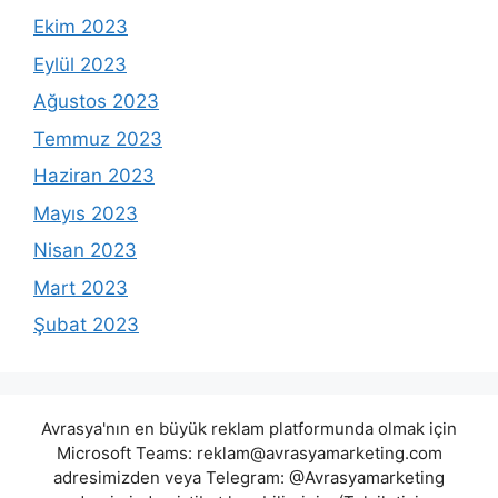
Ekim 2023
Eylül 2023
Ağustos 2023
Temmuz 2023
Haziran 2023
Mayıs 2023
Nisan 2023
Mart 2023
Şubat 2023
Avrasya'nın en büyük reklam platformunda olmak için
Microsoft Teams:
reklam@avrasyamarketing.com
adresimizden veya Telegram: @Avrasyamarketing