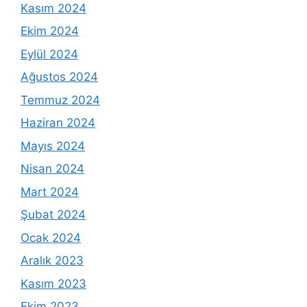
Kasım 2024
Ekim 2024
Eylül 2024
Ağustos 2024
Temmuz 2024
Haziran 2024
Mayıs 2024
Nisan 2024
Mart 2024
Şubat 2024
Ocak 2024
Aralık 2023
Kasım 2023
Ekim 2023