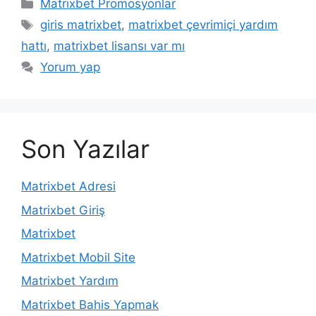
Kategoriler
Matrixbet Promosyonlar
Etiketler
giris matrixbet
,
matrixbet çevrimiçi yardım
hattı
,
matrixbet lisansı var mı
Yorum yap
Son Yazılar
Matrixbet Adresi
Matrixbet Giriş
Matrixbet
Matrixbet Mobil Site
Matrixbet Yardım
Matrixbet Bahis Yapmak