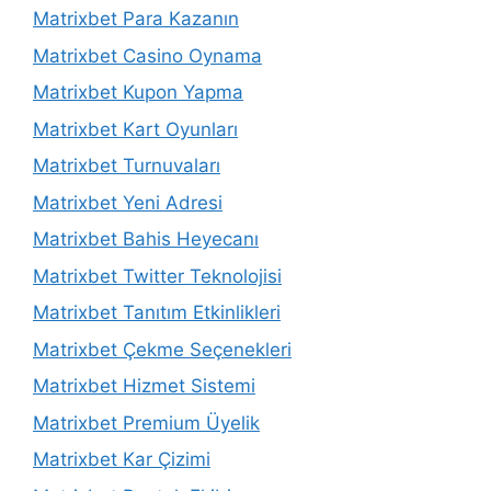
Matrixbet Para Kazanın
Matrixbet Casino Oynama
Matrixbet Kupon Yapma
Matrixbet Kart Oyunları
Matrixbet Turnuvaları
Matrixbet Yeni Adresi
Matrixbet Bahis Heyecanı
Matrixbet Twitter Teknolojisi
Matrixbet Tanıtım Etkinlikleri
Matrixbet Çekme Seçenekleri
Matrixbet Hizmet Sistemi
Matrixbet Premium Üyelik
Matrixbet Kar Çizimi