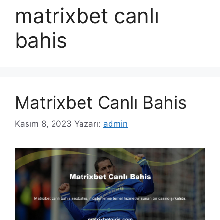
matrixbet canlı
bahis
Matrixbet Canlı Bahis
Kasım 8, 2023
Yazarı:
admin