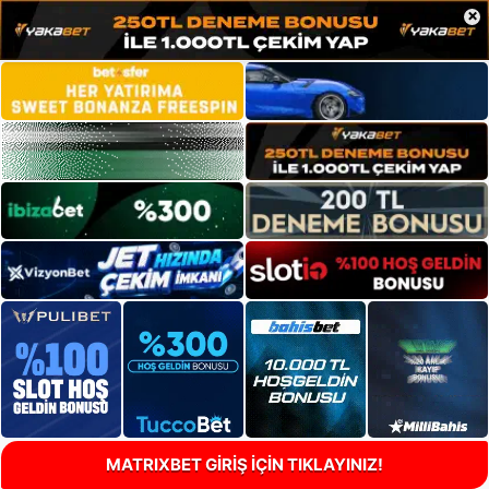
×
MATRIXBET GİRİŞ İÇİN TIKLAYINIZ!