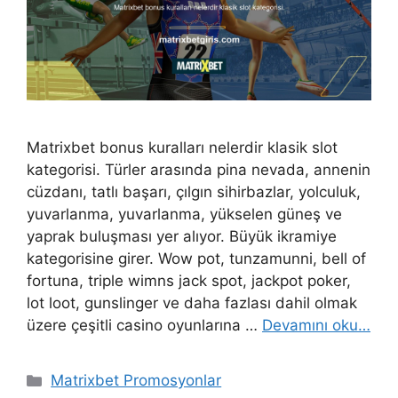
Matrixbet bonus kuralları nelerdir klasik slot
kategorisi. Türler arasında pina nevada, annenin
cüzdanı, tatlı başarı, çılgın sihirbazlar, yolculuk,
yuvarlanma, yuvarlanma, yükselen güneş ve
yaprak buluşması yer alıyor. Büyük ikramiye
kategorisine girer. Wow pot, tunzamunni, bell of
fortuna, triple wimns jack spot, jackpot poker,
lot loot, gunslinger ve daha fazlası dahil olmak
üzere çeşitli casino oyunlarına …
Devamını oku…
Kategoriler
Matrixbet Promosyonlar