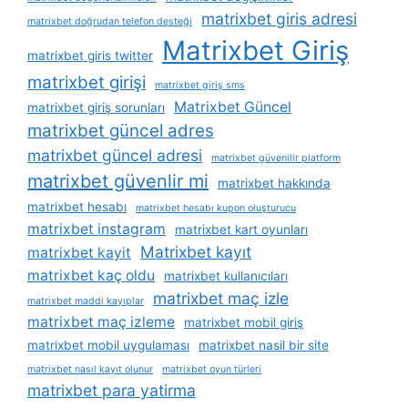
matrixbet giris adresi
matrixbet doğrudan telefon desteği
Matrixbet Giriş
matrixbet giris twitter
matrixbet girişi
matrixbet giriş sms
Matrixbet Güncel
matrixbet giriş sorunları
matrixbet güncel adres
matrixbet güncel adresi
matrixbet güvenilir platform
matrixbet güvenlir mi
matrixbet hakkında
matrixbet hesabı
matrixbet hesabı kupon oluşturucu
matrixbet instagram
matrixbet kart oyunları
Matrixbet kayıt
matrixbet kayit
matrixbet kaç oldu
matrixbet kullanıcıları
matrixbet maç izle
matrixbet maddi kayıplar
matrixbet maç izleme
matrixbet mobil giriş
matrixbet mobil uygulaması
matrixbet nasil bir site
matrixbet nasıl kayıt olunur
matrixbet oyun türleri
matrixbet para yatirma