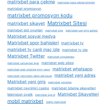
matrixbet para çekme
matrixbet para çekme bilgileri
matrixbet promosyon
matrixbet promosyon kodu
Matrixbet Sitesi
matrixbet sikayet
matrixbet slot oyunları
matrixbet sms
matrixbet son giriş adresi
Matrixbet sosyal medya
Matrixbet spor bahisleri
matrixbet tv
matrixbet tv canli maç izle
matrixbet tv izle
Matrixbet Twitter
matrixbet uygulaması
matrixbet web sitesi
matrixbet varsayılan ayar
matrixbet whatsapp
matrixbet web sitesine giriş yapın
matrixbet yeni adres
matrixbet yatırımları takip ediyorum
Matrixbet yeni giriş
matrixbet yorumlar
matrixbet çevrimiçi casino
matrixbet ödeme şikayetleri
Matrixbet Şikayetleri
Matrixbet üyelik
matrixbet üye ol
mobil matrixbet
bahis matrixbet