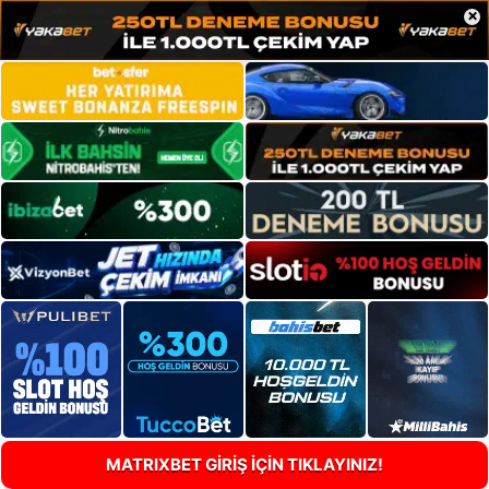
×
MATRIXBET GİRİŞ İÇİN TIKLAYINIZ!