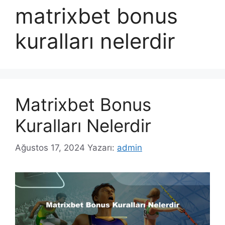
matrixbet bonus
kuralları nelerdir
Matrixbet Bonus
Kuralları Nelerdir
Ağustos 17, 2024
Yazarı:
admin