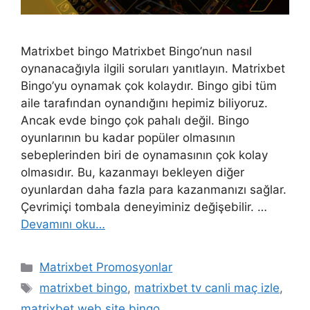
Matrixbet bingo Matrixbet Bingo’nun nasıl
oynanacağıyla ilgili soruları yanıtlayın. Matrixbet
Bingo’yu oynamak çok kolaydır. Bingo gibi tüm
aile tarafından oynandığını hepimiz biliyoruz.
Ancak evde bingo çok pahalı değil. Bingo
oyunlarının bu kadar popüler olmasının
sebeplerinden biri de oynamasının çok kolay
olmasıdır. Bu, kazanmayı bekleyen diğer
oyunlardan daha fazla para kazanmanızı sağlar.
Çevrimiçi tombala deneyiminiz değişebilir. …
Devamını oku…
Kategoriler
Matrixbet Promosyonlar
Etiketler
matrixbet bingo
,
matrixbet tv canli maç izle
,
matrixbet web site bingo