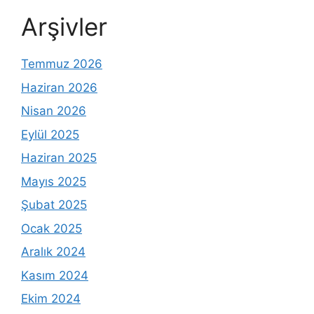
Arşivler
Temmuz 2026
Haziran 2026
Nisan 2026
Eylül 2025
Haziran 2025
Mayıs 2025
Şubat 2025
Ocak 2025
Aralık 2024
Kasım 2024
Ekim 2024