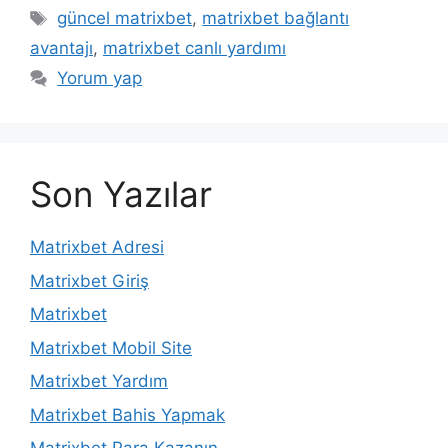
Etiketler
güncel matrixbet
,
matrixbet bağlantı
avantajı
,
matrixbet canlı yardımı
Yorum yap
Son Yazılar
Matrixbet Adresi
Matrixbet Giriş
Matrixbet
Matrixbet Mobil Site
Matrixbet Yardım
Matrixbet Bahis Yapmak