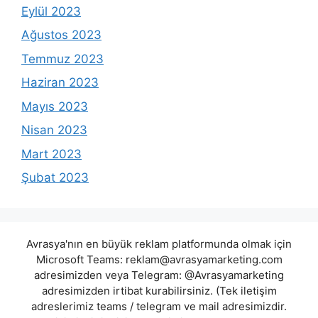
Eylül 2023
Ağustos 2023
Temmuz 2023
Haziran 2023
Mayıs 2023
Nisan 2023
Mart 2023
Şubat 2023
Avrasya'nın en büyük reklam platformunda olmak için
Microsoft Teams:
reklam@avrasyamarketing.com
adresimizden veya Telegram: @Avrasyamarketing
adresimizden irtibat kurabilirsiniz. (Tek iletişim
adreslerimiz teams / telegram ve mail adresimizdir.