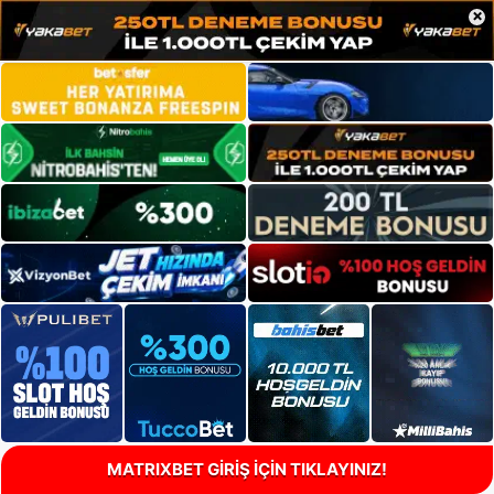
×
MATRIXBET GİRİŞ İÇİN TIKLAYINIZ!