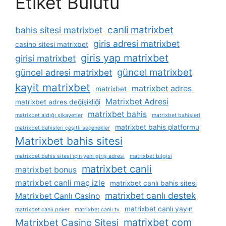
Etiket Bulutu
canli matrixbet
bahis sitesi matrixbet
giris adresi matrixbet
casino sitesi matrixbet
giris yap matrixbet
girisi matrixbet
güncel matrixbet
güncel adresi matrixbet
kayit matrixbet
matrixbet adres
matrixbet
Matrixbet Adresi
matrixbet adres değişikliği
matrixbet bahis
matrixbet aldığı şikayetler
matrixbet bahisleri
matrixbet bahis platformu
matrixbet bahisleri çeşitli seçenekler
Matrixbet bahis sitesi
matrixbet bahis sitesi i̇çin yeni giriş adresi
matrixbet bilgisi
matrixbet canli
matrixbet bonus
matrixbet canli maç izle
matrixbet canlı bahis sitesi
matrixbet canlı destek
Matrixbet Canlı Casino
matrixbet canlı yayın
matrixbet canlı poker
matrixbet canlı tv
matrixbet com
Matrixbet Casino Sitesi