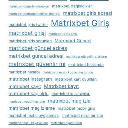
matrixbet değişiklikler
matrixbet değerlendirmeleri
matrixbet giris adresi
matrixbet doğrudan telefon desteği
Matrixbet Giriş
matrixbet giris twitter
matrixbet girişi
matrixbet giriş sms
Matrixbet Güncel
matrixbet giriş sorunları
matrixbet güncel adres
matrixbet güncel adresi
matrixbet güvenilir platform
matrixbet güvenlir mi
matrixbet hakkında
matrixbet hesabı
matrixbet hesabı kupon oluşturucu
matrixbet instagram
matrixbet kart oyunları
Matrixbet kayıt
matrixbet kayit
matrixbet kaç oldu
matrixbet kullanıcıları
matrixbet maç izle
matrixbet maddi kayıplar
matrixbet maç izleme
matrixbet mobil giriş
matrixbet mobil uygulaması
matrixbet nasil bir site
matrixbet nasıl kayıt olunur
matrixbet oyun türleri