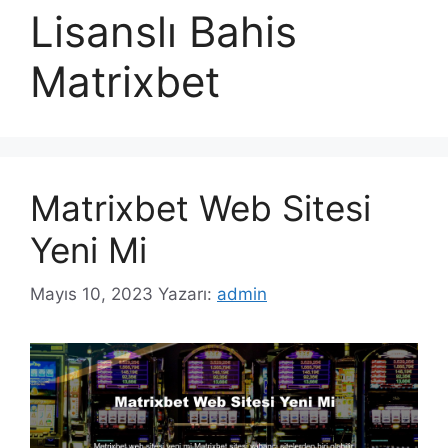
Lisanslı Bahis
Matrixbet
Matrixbet Web Sitesi
Yeni Mi
Mayıs 10, 2023
Yazarı:
admin