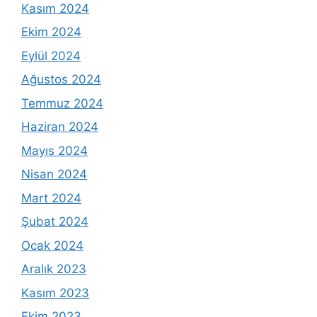
Kasım 2024
Ekim 2024
Eylül 2024
Ağustos 2024
Temmuz 2024
Haziran 2024
Mayıs 2024
Nisan 2024
Mart 2024
Şubat 2024
Ocak 2024
Aralık 2023
Kasım 2023
Ekim 2023