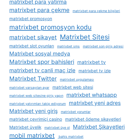
matrixbet para yatirma
matrixbet para çekme
matrixbet para çekme bilgileri
matrixbet promosyon
matrixbet promosyon kodu
Matrixbet Sitesi
matrixbet sikayet
matrixbet slot oyunları
matrixbet sms
matrixbet son giriş adresi
Matrixbet sosyal medya
Matrixbet spor bahisleri
matrixbet tv
matrixbet tv canli maç izle
matrixbet tv izle
Matrixbet Twitter
matrixbet uygulaması
matrixbet web sitesi
matrixbet varsayılan ayar
matrixbet whatsapp
matrixbet web sitesine giriş yapın
matrixbet yeni adres
matrixbet yatırımları takip ediyorum
Matrixbet yeni giriş
matrixbet yorumlar
matrixbet çevrimiçi casino
matrixbet ödeme şikayetleri
Matrixbet Şikayetleri
Matrixbet üyelik
matrixbet üye ol
mobil matrixbet
bahis matrixbet