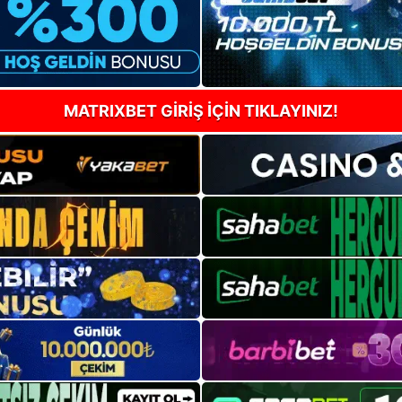
MATRIXBET GİRİŞ İÇİN TIKLAYINIZ!