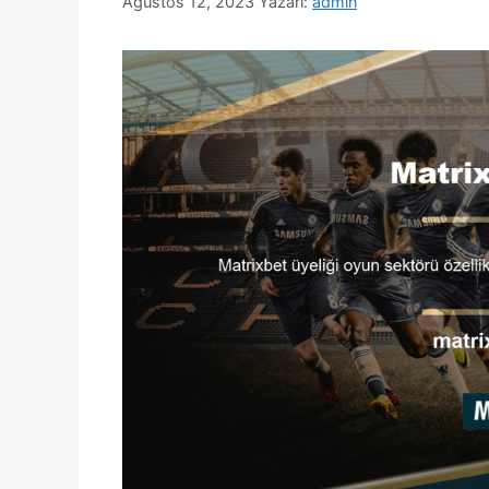
Ağustos 12, 2023
Yazarı:
admin