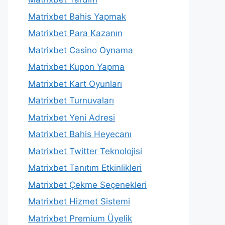
Matrixbet Bahis Yapmak
Matrixbet Para Kazanın
Matrixbet Casino Oynama
Matrixbet Kupon Yapma
Matrixbet Kart Oyunları
Matrixbet Turnuvaları
Matrixbet Yeni Adresi
Matrixbet Bahis Heyecanı
Matrixbet Twitter Teknolojisi
Matrixbet Tanıtım Etkinlikleri
Matrixbet Çekme Seçenekleri
Matrixbet Hizmet Sistemi
Matrixbet Premium Üyelik