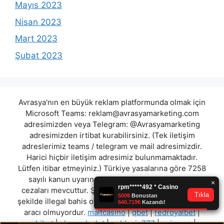
Mayıs 2023
Nisan 2023
Mart 2023
Şubat 2023
Avrasya'nın en büyük reklam platformunda olmak için
Microsoft Teams:
reklam@avrasyamarketing.com
adresimizden veya Telegram: @Avrasyamarketing
adresimizden irtibat kurabilirsiniz. (Tek iletişim
adreslerimiz teams / telegram ve mail adresimizdir.
Harici hiçbir iletişim adresimiz bulunmamaktadır.
Lütfen itibar etmeyiniz.) Türkiye yasalarına göre 7258
sayılı kanun uyarınca yasa dışı bahis oynamanın
cezaları mevcuttur. Şu an bulunduğunuz site hiç bir
şekilde illegal bahis oyunları oynatmıyor ve oynamaya
aracı olmuyordur.
maltcasino
|
qbet
|
redroyalbet
|
orbibet
|
chamadaslot
|
goldspin777
|
spinwon
|