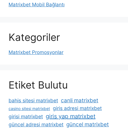
Matrixbet Mobil Bağlantı
Kategoriler
Matrixbet Promosyonlar
Etiket Bulutu
canli matrixbet
bahis sitesi matrixbet
giris adresi matrixbet
casino sitesi matrixbet
giris yap matrixbet
girisi matrixbet
güncel matrixbet
güncel adresi matrixbet