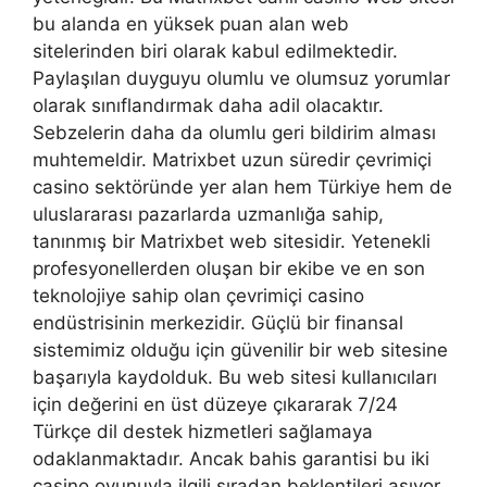
bu alanda en yüksek puan alan web
sitelerinden biri olarak kabul edilmektedir.
Paylaşılan duyguyu olumlu ve olumsuz yorumlar
olarak sınıflandırmak daha adil olacaktır.
Sebzelerin daha da olumlu geri bildirim alması
muhtemeldir. Matrixbet uzun süredir çevrimiçi
casino sektöründe yer alan hem Türkiye hem de
uluslararası pazarlarda uzmanlığa sahip,
tanınmış bir Matrixbet web sitesidir. Yetenekli
profesyonellerden oluşan bir ekibe ve en son
teknolojiye sahip olan çevrimiçi casino
endüstrisinin merkezidir. Güçlü bir finansal
sistemimiz olduğu için güvenilir bir web sitesine
başarıyla kaydolduk. Bu web sitesi kullanıcıları
için değerini en üst düzeye çıkararak 7/24
Türkçe dil destek hizmetleri sağlamaya
odaklanmaktadır. Ancak bahis garantisi bu iki
casino oyunuyla ilgili sıradan beklentileri aşıyor.