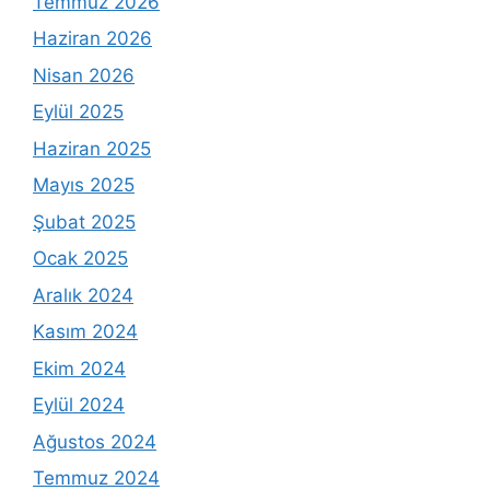
Temmuz 2026
Haziran 2026
Nisan 2026
Eylül 2025
Haziran 2025
Mayıs 2025
Şubat 2025
Ocak 2025
Aralık 2024
Kasım 2024
Ekim 2024
Eylül 2024
Ağustos 2024
Temmuz 2024