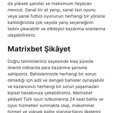
da yüksek şanslar ve maksimum heyecan
mevcut. Sanal bir at yarışı, sanal tazı oyunu
veya sanal futbol oyununun herhangi bir yönüne
katıldığınızda çok sayıda yarış seçeneğinin
tadını çıkarabilir ve etkileyici kazanma oranlarına
ulaşabilirsiniz.
Matrixbet Şikâyet
Doğru tahminleriniz sayesinde kısa sürede
önemli miktarda para kazanma şansına
sahipsiniz. Bahislerinizde herhangi bir sorun
olmadığı için adil ve dengeli bahisler oynayabilir
ve kazancınızı herhangi bir sorun yaşamadan
kişisel hesabınıza çekebilirsiniz.
Matrixbet
şikâyet
Türk oyun tutkunlarına 24 saat bahis ve
oyun hizmetleri sunmakta olup, mükemmel
hizmet ve yüksek kalite standartlarını ilkelerini