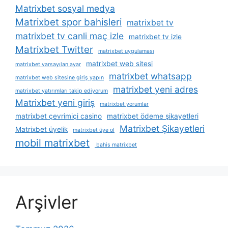
Matrixbet sosyal medya
Matrixbet spor bahisleri
matrixbet tv
matrixbet tv canli maç izle
matrixbet tv izle
Matrixbet Twitter
matrixbet uygulaması
matrixbet web sitesi
matrixbet varsayılan ayar
matrixbet whatsapp
matrixbet web sitesine giriş yapın
matrixbet yeni adres
matrixbet yatırımları takip ediyorum
Matrixbet yeni giriş
matrixbet yorumlar
matrixbet çevrimiçi casino
matrixbet ödeme şikayetleri
Matrixbet Şikayetleri
Matrixbet üyelik
matrixbet üye ol
mobil matrixbet
bahis matrixbet
Arşivler