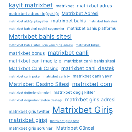
kayit matrixbet
matrixbet adres
matrixbet
Matrixbet Adresi
matrixbet adres değişikliği
matrixbet bahis
matrixbet aldığı şikayetler
matrixbet bahisleri
matrixbet bahis platformu
matrixbet bahisleri çeşitli seçenekler
Matrixbet bahis sitesi
matrixbet bahis sitesi i̇çin yeni giriş adresi
matrixbet bilgisi
matrixbet canli
matrixbet bonus
matrixbet canli maç izle
matrixbet canlı bahis sitesi
matrixbet canlı destek
Matrixbet Canlı Casino
matrixbet canlı yayın
matrixbet canlı poker
matrixbet canlı tv
matrixbet com
Matrixbet Casino Sitesi
matrixbet değişiklikler
matrixbet değerlendirmeleri
matrixbet giris adresi
matrixbet doğrudan telefon desteği
Matrixbet Giriş
matrixbet giris twitter
matrixbet girişi
matrixbet giriş sms
Matrixbet Güncel
matrixbet giriş sorunları