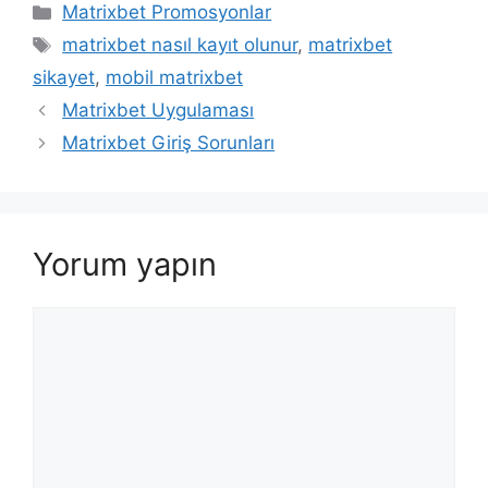
Kategoriler
Matrixbet Promosyonlar
Etiketler
matrixbet nasıl kayıt olunur
,
matrixbet
sikayet
,
mobil matrixbet
Matrixbet Uygulaması
Matrixbet Giriş Sorunları
Yorum yapın
Yorum