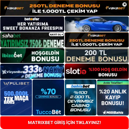
×
MATRIXBET GİRİŞ İÇİN TIKLAYINIZ!