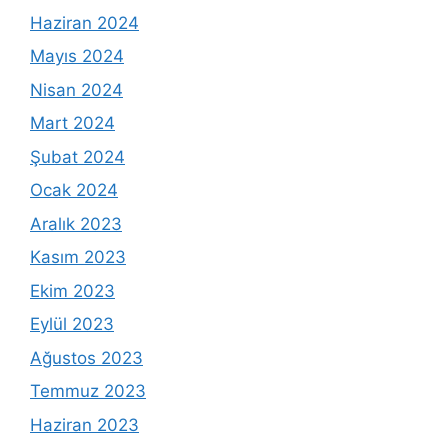
Haziran 2024
Mayıs 2024
Nisan 2024
Mart 2024
Şubat 2024
Ocak 2024
Aralık 2023
Kasım 2023
Ekim 2023
Eylül 2023
Ağustos 2023
Temmuz 2023
Haziran 2023