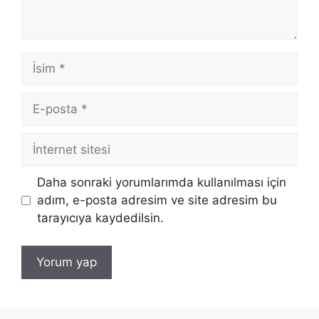
İsim
E-
posta
İnternet
sitesi
Daha sonraki yorumlarımda kullanılması için
adım, e-posta adresim ve site adresim bu
tarayıcıya kaydedilsin.