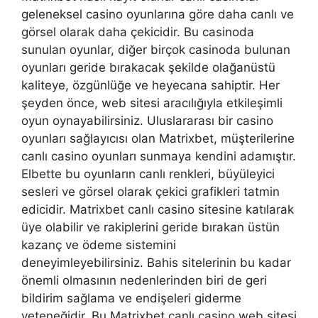
geleneksel casino oyunlarına göre daha canlı ve
görsel olarak daha çekicidir. Bu casinoda
sunulan oyunlar, diğer birçok casinoda bulunan
oyunları geride bırakacak şekilde olağanüstü
kaliteye, özgünlüğe ve heyecana sahiptir. Her
şeyden önce, web sitesi aracılığıyla etkileşimli
oyun oynayabilirsiniz. Uluslararası bir casino
oyunları sağlayıcısı olan Matrixbet, müşterilerine
canlı casino oyunları sunmaya kendini adamıştır.
Elbette bu oyunların canlı renkleri, büyüleyici
sesleri ve görsel olarak çekici grafikleri tatmin
edicidir. Matrixbet canlı casino sitesine katılarak
üye olabilir ve rakiplerini geride bırakan üstün
kazanç ve ödeme sistemini
deneyimleyebilirsiniz. Bahis sitelerinin bu kadar
önemli olmasının nedenlerinden biri de geri
bildirim sağlama ve endişeleri giderme
yeteneğidir. Bu Matrixbet canlı casino web sitesi