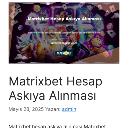
Matrixbet Hesap
Askıya Alınması
Mayıs 28, 2025
Yazarı:
admin
Matrixbet hesap askıya alınması Matrixbet