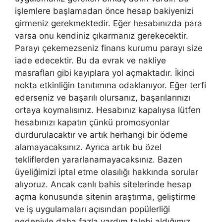
işlemlere başlamadan önce hesap bakiyenizi
girmeniz gerekmektedir. Eğer hesabınızda para
varsa onu kendiniz çıkarmanız gerekecektir.
Parayı çekemezseniz finans kurumu parayı size
iade edecektir. Bu da evrak ve nakliye
masrafları gibi kayıplara yol açmaktadır. İkinci
nokta etkinliğin tanıtımına odaklanıyor. Eğer terfi
ederseniz ve başarılı olursanız, başarılarınızı
ortaya koymalısınız. Hesabınız kapalıysa lütfen
hesabınızı kapatın çünkü promosyonlar
durdurulacaktır ve artık herhangi bir ödeme
alamayacaksınız. Ayrıca artık bu özel
tekliflerden yararlanamayacaksınız. Bazen
üyeliğimizi iptal etme olasılığı hakkında sorular
alıyoruz. Ancak canlı bahis sitelerinde hesap
açma konusunda sitenin araştırma, geliştirme
ve iş uygulamaları açısından popülerliği
nedeniyle daha fazla yardım talebi aldığımız