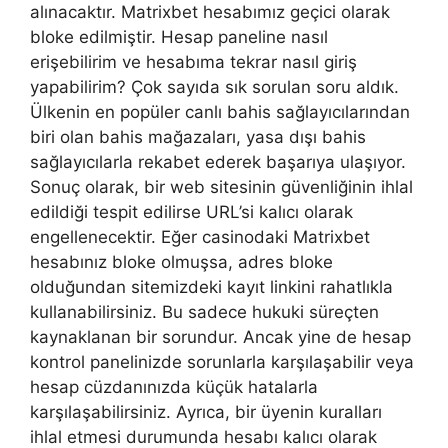
alınacaktır. Matrixbet hesabımız geçici olarak
bloke edilmiştir. Hesap paneline nasıl
erişebilirim ve hesabıma tekrar nasıl giriş
yapabilirim? Çok sayıda sık sorulan soru aldık.
Ülkenin en popüler canlı bahis sağlayıcılarından
biri olan bahis mağazaları, yasa dışı bahis
sağlayıcılarla rekabet ederek başarıya ulaşıyor.
Sonuç olarak, bir web sitesinin güvenliğinin ihlal
edildiği tespit edilirse URL’si kalıcı olarak
engellenecektir. Eğer casinodaki Matrixbet
hesabınız bloke olmuşsa, adres bloke
olduğundan sitemizdeki kayıt linkini rahatlıkla
kullanabilirsiniz. Bu sadece hukuki süreçten
kaynaklanan bir sorundur. Ancak yine de hesap
kontrol panelinizde sorunlarla karşılaşabilir veya
hesap cüzdanınızda küçük hatalarla
karşılaşabilirsiniz. Ayrıca, bir üyenin kuralları
ihlal etmesi durumunda hesabı kalıcı olarak