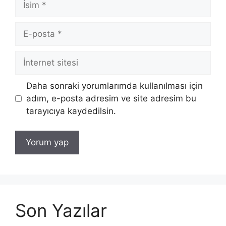
E-
posta
İnternet
sitesi
Daha sonraki yorumlarımda kullanılması için
adım, e-posta adresim ve site adresim bu
tarayıcıya kaydedilsin.
Son Yazılar