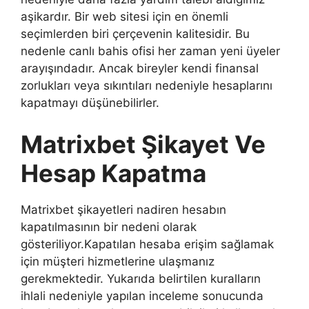
aşikardır. Bir web sitesi için en önemli
seçimlerden biri çerçevenin kalitesidir. Bu
nedenle canlı bahis ofisi her zaman yeni üyeler
arayışındadır. Ancak bireyler kendi finansal
zorlukları veya sıkıntıları nedeniyle hesaplarını
kapatmayı düşünebilirler.
Matrixbet Şikayet Ve
Hesap Kapatma
Matrixbet şikayetleri nadiren hesabın
kapatılmasının bir nedeni olarak
gösteriliyor.Kapatılan hesaba erişim sağlamak
için müşteri hizmetlerine ulaşmanız
gerekmektedir. Yukarıda belirtilen kuralların
ihlali nedeniyle yapılan inceleme sonucunda