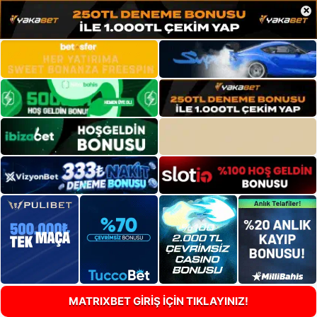
×
MATRIXBET GİRİŞ İÇİN TIKLAYINIZ!