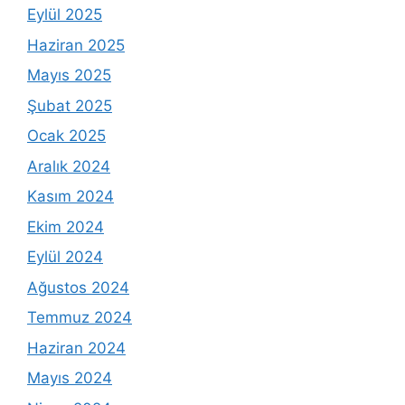
Eylül 2025
Haziran 2025
Mayıs 2025
Şubat 2025
Ocak 2025
Aralık 2024
Kasım 2024
Ekim 2024
Eylül 2024
Ağustos 2024
Temmuz 2024
Haziran 2024
Mayıs 2024