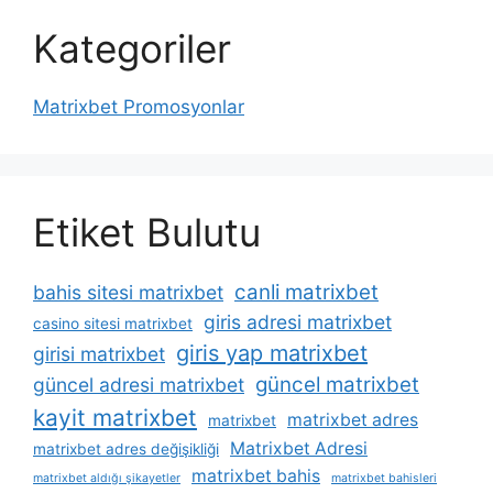
Kategoriler
Matrixbet Promosyonlar
Etiket Bulutu
canli matrixbet
bahis sitesi matrixbet
giris adresi matrixbet
casino sitesi matrixbet
giris yap matrixbet
girisi matrixbet
güncel matrixbet
güncel adresi matrixbet
kayit matrixbet
matrixbet adres
matrixbet
Matrixbet Adresi
matrixbet adres değişikliği
matrixbet bahis
matrixbet aldığı şikayetler
matrixbet bahisleri