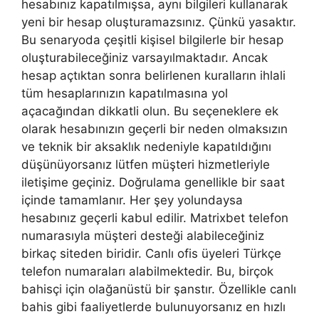
hesabınız kapatılmışsa, aynı bilgileri kullanarak
yeni bir hesap oluşturamazsınız. Çünkü yasaktır.
Bu senaryoda çeşitli kişisel bilgilerle bir hesap
oluşturabileceğiniz varsayılmaktadır. Ancak
hesap açtıktan sonra belirlenen kuralların ihlali
tüm hesaplarınızın kapatılmasına yol
açacağından dikkatli olun. Bu seçeneklere ek
olarak hesabınızın geçerli bir neden olmaksızın
ve teknik bir aksaklık nedeniyle kapatıldığını
düşünüyorsanız lütfen müşteri hizmetleriyle
iletişime geçiniz. Doğrulama genellikle bir saat
içinde tamamlanır. Her şey yolundaysa
hesabınız geçerli kabul edilir. Matrixbet telefon
numarasıyla müşteri desteği alabileceğiniz
birkaç siteden biridir. Canlı ofis üyeleri Türkçe
telefon numaraları alabilmektedir. Bu, birçok
bahisçi için olağanüstü bir şanstır. Özellikle canlı
bahis gibi faaliyetlerde bulunuyorsanız en hızlı