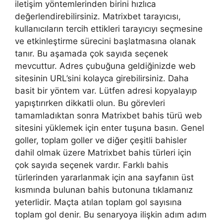
iletişim yöntemlerinden birini hızlıca
değerlendirebilirsiniz. Matrixbet tarayıcısı,
kullanıcıların tercih ettikleri tarayıcıyı seçmesine
ve etkinleştirme sürecini başlatmasına olanak
tanır. Bu aşamada çok sayıda seçenek
mevcuttur. Adres çubuğuna geldiğinizde web
sitesinin URL’sini kolayca girebilirsiniz. Daha
basit bir yöntem var. Lütfen adresi kopyalayıp
yapıştırırken dikkatli olun. Bu görevleri
tamamladıktan sonra Matrixbet bahis türü web
sitesini yüklemek için enter tuşuna basın. Genel
goller, toplam goller ve diğer çeşitli bahisler
dahil olmak üzere Matrixbet bahis türleri için
çok sayıda seçenek vardır. Farklı bahis
türlerinden yararlanmak için ana sayfanın üst
kısmında bulunan bahis butonuna tıklamanız
yeterlidir. Maçta atılan toplam gol sayısına
toplam gol denir. Bu senaryoya ilişkin adım adım