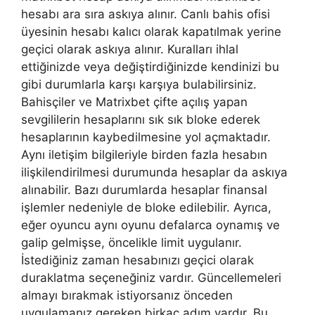
hesabı ara sıra askıya alınır. Canlı bahis ofisi
üyesinin hesabı kalıcı olarak kapatılmak yerine
geçici olarak askıya alınır. Kuralları ihlal
ettiğinizde veya değiştirdiğinizde kendinizi bu
gibi durumlarla karşı karşıya bulabilirsiniz.
Bahisçiler ve Matrixbet çifte açılış yapan
sevgililerin hesaplarını sık sık bloke ederek
hesaplarının kaybedilmesine yol açmaktadır.
Aynı iletişim bilgileriyle birden fazla hesabın
ilişkilendirilmesi durumunda hesaplar da askıya
alınabilir. Bazı durumlarda hesaplar finansal
işlemler nedeniyle de bloke edilebilir. Ayrıca,
eğer oyuncu aynı oyunu defalarca oynamış ve
galip gelmişse, öncelikle limit uygulanır.
İstediğiniz zaman hesabınızı geçici olarak
duraklatma seçeneğiniz vardır. Güncellemeleri
almayı bırakmak istiyorsanız önceden
uygulamanız gereken birkaç adım vardır. Bu