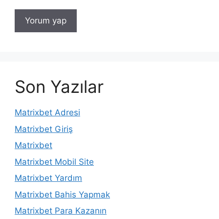
Son Yazılar
Matrixbet Adresi
Matrixbet Giriş
Matrixbet
Matrixbet Mobil Site
Matrixbet Yardım
Matrixbet Bahis Yapmak
Matrixbet Para Kazanın