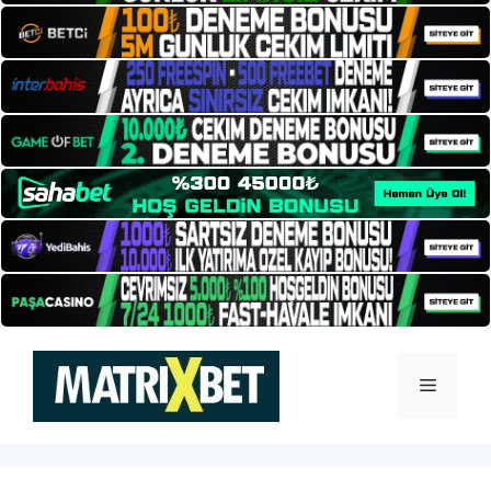
İçeriğe
atla
Menü