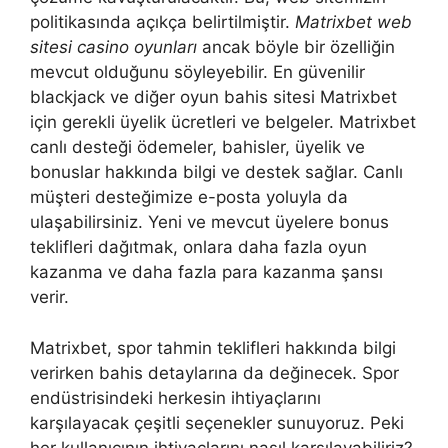
politikasında açıkça belirtilmiştir.
Matrixbet web
sitesi casino oyunları
ancak böyle bir özelliğin
mevcut olduğunu söyleyebilir. En güvenilir
blackjack ve diğer oyun bahis sitesi Matrixbet
için gerekli üyelik ücretleri ve belgeler. Matrixbet
canlı desteği ödemeler, bahisler, üyelik ve
bonuslar hakkında bilgi ve destek sağlar. Canlı
müşteri desteğimize e-posta yoluyla da
ulaşabilirsiniz. Yeni ve mevcut üyelere bonus
teklifleri dağıtmak, onlara daha fazla oyun
kazanma ve daha fazla para kazanma şansı
verir.
Matrixbet, spor tahmin teklifleri hakkında bilgi
verirken bahis detaylarına da değinecek. Spor
endüstrisindeki herkesin ihtiyaçlarını
karşılayacak çeşitli seçenekler sunuyoruz. Peki
her kullanıcının ihtiyaçlarını nasıl karşılayabiliriz?