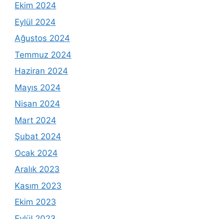
Ekim 2024
Eylül 2024
Ağustos 2024
Temmuz 2024
Haziran 2024
Mayıs 2024
Nisan 2024
Mart 2024
Şubat 2024
Ocak 2024
Aralık 2023
Kasım 2023
Ekim 2023
Eylül 2023