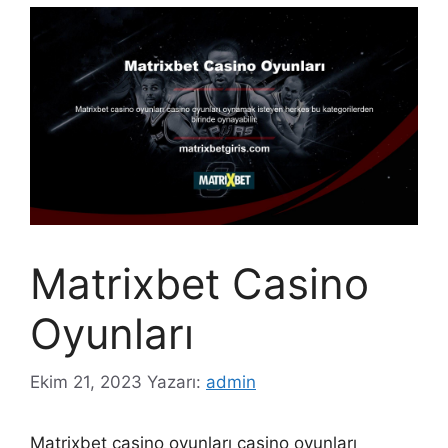
Matrixbet Casino
Oyunları
Ekim 21, 2023
Yazarı:
admin
Matrixbet casino oyunları casino oyunları