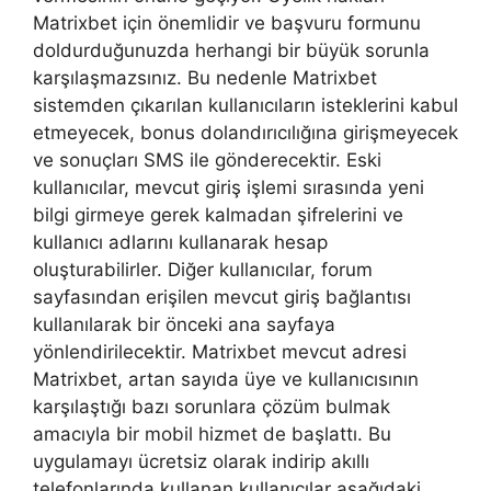
Matrixbet için önemlidir ve başvuru formunu
doldurduğunuzda herhangi bir büyük sorunla
karşılaşmazsınız. Bu nedenle Matrixbet
sistemden çıkarılan kullanıcıların isteklerini kabul
etmeyecek, bonus dolandırıcılığına girişmeyecek
ve sonuçları SMS ile gönderecektir. Eski
kullanıcılar, mevcut giriş işlemi sırasında yeni
bilgi girmeye gerek kalmadan şifrelerini ve
kullanıcı adlarını kullanarak hesap
oluşturabilirler. Diğer kullanıcılar, forum
sayfasından erişilen mevcut giriş bağlantısı
kullanılarak bir önceki ana sayfaya
yönlendirilecektir. Matrixbet mevcut adresi
Matrixbet, artan sayıda üye ve kullanıcısının
karşılaştığı bazı sorunlara çözüm bulmak
amacıyla bir mobil hizmet de başlattı. Bu
uygulamayı ücretsiz olarak indirip akıllı
telefonlarında kullanan kullanıcılar aşağıdaki