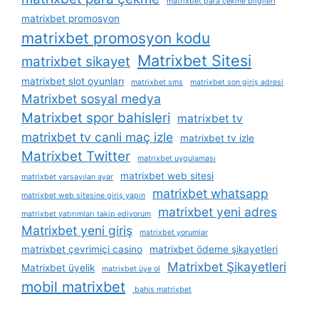
matrixbet para çekme bilgileri
matrixbet promosyon
matrixbet promosyon kodu
Matrixbet Sitesi
matrixbet sikayet
matrixbet slot oyunları
matrixbet sms
matrixbet son giriş adresi
Matrixbet sosyal medya
Matrixbet spor bahisleri
matrixbet tv
matrixbet tv canli maç izle
matrixbet tv izle
Matrixbet Twitter
matrixbet uygulaması
matrixbet web sitesi
matrixbet varsayılan ayar
matrixbet whatsapp
matrixbet web sitesine giriş yapın
matrixbet yeni adres
matrixbet yatırımları takip ediyorum
Matrixbet yeni giriş
matrixbet yorumlar
matrixbet çevrimiçi casino
matrixbet ödeme şikayetleri
Matrixbet Şikayetleri
Matrixbet üyelik
matrixbet üye ol
mobil matrixbet
bahis matrixbet