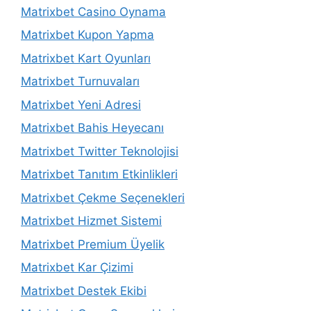
Matrixbet Casino Oynama
Matrixbet Kupon Yapma
Matrixbet Kart Oyunları
Matrixbet Turnuvaları
Matrixbet Yeni Adresi
Matrixbet Bahis Heyecanı
Matrixbet Twitter Teknolojisi
Matrixbet Tanıtım Etkinlikleri
Matrixbet Çekme Seçenekleri
Matrixbet Hizmet Sistemi
Matrixbet Premium Üyelik
Matrixbet Kar Çizimi
Matrixbet Destek Ekibi