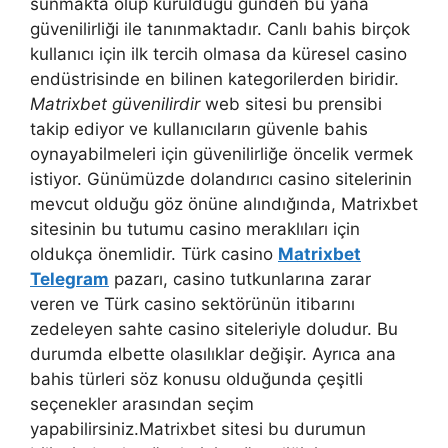
sunmakta olup kurulduğu günden bu yana
güvenilirliği ile tanınmaktadır. Canlı bahis birçok
kullanıcı için ilk tercih olmasa da küresel casino
endüstrisinde en bilinen kategorilerden biridir.
Matrixbet güvenilirdir
web sitesi bu prensibi
takip ediyor ve kullanıcıların güvenle bahis
oynayabilmeleri için güvenilirliğe öncelik vermek
istiyor. Günümüzde dolandırıcı casino sitelerinin
mevcut olduğu göz önüne alındığında, Matrixbet
sitesinin bu tutumu casino meraklıları için
oldukça önemlidir. Türk casino
Matrixbet
Telegram
pazarı, casino tutkunlarına zarar
veren ve Türk casino sektörünün itibarını
zedeleyen sahte casino siteleriyle doludur. Bu
durumda elbette olasılıklar değişir. Ayrıca ana
bahis türleri söz konusu olduğunda çeşitli
seçenekler arasından seçim
yapabilirsiniz.Matrixbet sitesi bu durumun