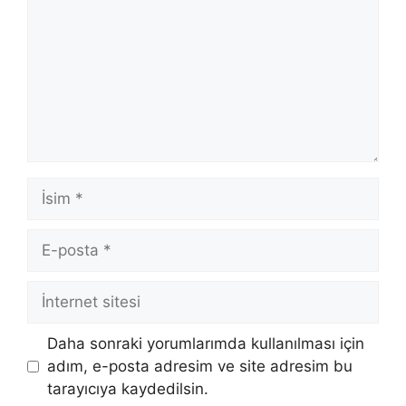
İsim
E-
posta
İnternet
sitesi
Daha sonraki yorumlarımda kullanılması için
adım, e-posta adresim ve site adresim bu
tarayıcıya kaydedilsin.