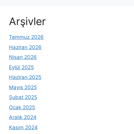
Arşivler
Temmuz 2026
Haziran 2026
Nisan 2026
Eylül 2025
Haziran 2025
Mayıs 2025
Şubat 2025
Ocak 2025
Aralık 2024
Kasım 2024