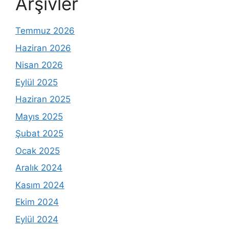
Arşivler
Temmuz 2026
Haziran 2026
Nisan 2026
Eylül 2025
Haziran 2025
Mayıs 2025
Şubat 2025
Ocak 2025
Aralık 2024
Kasım 2024
Ekim 2024
Eylül 2024