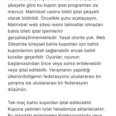
şikayete göre bu kupon iptal programları da
mevcut. Matrixbet casino bileti iptal şikayeti
olarak bildirildi. Öncelikle şunu açıklayayım.
Matrixbet web sitesi resmi talimatlar olmadan
bahis bileti iptal işlemlerini
gerçekleştirmemektedir. Yasal otorite yok. Web
Sitesinde bireysel bahis kuponları için bahis
kuponlarının iptali sağlanabilir ancak belirli
kurallar geçerlidir. Oyunlar, oyunun
başlamasından önce veya sonra ertelenebilir
veya iptal edilebilir. Yarışmanın yapıldığı
ülkenin/bölgenin federasyonu uluslararası bir
yarışma ise uluslararası bir federasyon
düşünün.
Tek maç bahis kuponları iptal edilecektir.
Kupona yatırılan tutar hesabınıza aktarılacaktır.
Bu alandaki eşleşmeleri Koleksiyonlarda veya