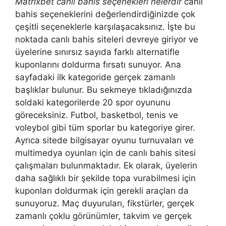
Matrixbet canlı bahis seçenekleri nelerdir
canlı
bahis seçeneklerini değerlendirdiğinizde çok
çeşitli seçeneklerle karşılaşacaksınız. İşte bu
noktada canlı bahis siteleri devreye giriyor ve
üyelerine sınırsız sayıda farklı alternatifle
kuponlarını doldurma fırsatı sunuyor. Ana
sayfadaki ilk kategoride gerçek zamanlı
başlıklar bulunur. Bu sekmeye tıkladığınızda
soldaki kategorilerde 20 spor oyununu
göreceksiniz. Futbol, ​​basketbol, ​​tenis ve
voleybol gibi tüm sporlar bu kategoriye girer.
Ayrıca sitede bilgisayar oyunu turnuvaları ve
multimedya oyunları için de canlı bahis sitesi
çalışmaları bulunmaktadır. Ek olarak, üyelerin
daha sağlıklı bir şekilde topa vurabilmesi için
kuponları doldurmak için gerekli araçları da
sunuyoruz. Maç duyuruları, fikstürler, gerçek
zamanlı çoklu görünümler, takvim ve gerçek