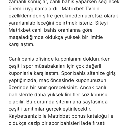
zamanlı sonuçlar, canlı bahis yaparken seçilecek
önemli uygulamalardır. Matrixbet TV’nin
özelliklerinden şifre gerekmeden ücretsiz olarak
yararlanılabileceğini belirtmek isteriz. Siteyi
Matrixbet canlı bahis oranlarına göre
maşaladığımda oldukça yüksek bir limitle
karşılaştım.
Canlı bahis ofisinde kuponlarımı doldururken
çeşitli spor müsabakaları için çok değerli
kuponlarla karşılaştım. Spor bahis sitenize giriş
yaptığınızda, maç öncesinde kuponunuzun
üzerinde bir sınır göreceksiniz. Ancak canlı
bahislerde daha yüksek limitler söz konusu
olabilir. Bu durumda sitenin ana sayfasında
çeşitli tanıtımlar gerçekleştirilecektir.
Kaybetseniz bile Matrixbet bonus kataloğu ile
oldukça cazip bir spor bahisleri iade fırsatı