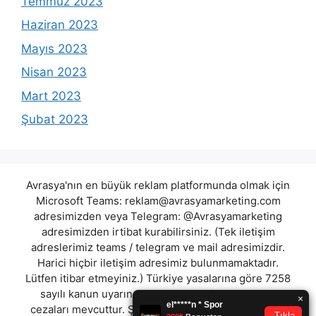
Temmuz 2023
Haziran 2023
Mayıs 2023
Nisan 2023
Mart 2023
Şubat 2023
Avrasya'nın en büyük reklam platformunda olmak için
Microsoft Teams:
reklam@avrasyamarketing.com
adresimizden veya Telegram: @Avrasyamarketing
adresimizden irtibat kurabilirsiniz. (Tek iletişim
adreslerimiz teams / telegram ve mail adresimizdir.
Harici hiçbir iletişim adresimiz bulunmamaktadır.
Lütfen itibar etmeyiniz.) Türkiye yasalarına göre 7258
sayılı kanun uyarınca yasa dışı bahis oynamanın
cezaları mevcuttur. Şu an bulunduğunuz site hiç bir