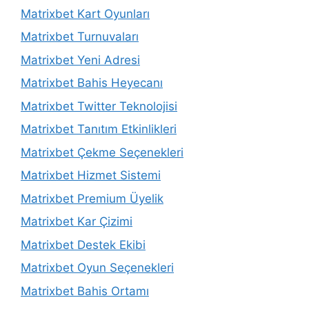
Matrixbet Kart Oyunları
Matrixbet Turnuvaları
Matrixbet Yeni Adresi
Matrixbet Bahis Heyecanı
Matrixbet Twitter Teknolojisi
Matrixbet Tanıtım Etkinlikleri
Matrixbet Çekme Seçenekleri
Matrixbet Hizmet Sistemi
Matrixbet Premium Üyelik
Matrixbet Kar Çizimi
Matrixbet Destek Ekibi
Matrixbet Oyun Seçenekleri
Matrixbet Bahis Ortamı