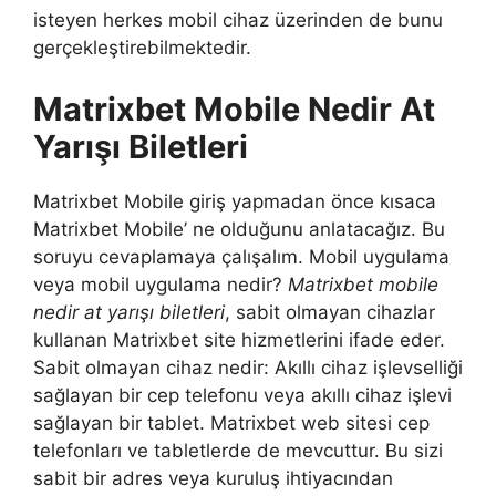
isteyen herkes mobil cihaz üzerinden de bunu
gerçekleştirebilmektedir.
Matrixbet Mobile Nedir At
Yarışı Biletleri
Matrixbet Mobile giriş yapmadan önce kısaca
Matrixbet Mobile’ ne olduğunu anlatacağız. Bu
soruyu cevaplamaya çalışalım. Mobil uygulama
veya mobil uygulama nedir?
Matrixbet mobile
nedir at yarışı biletleri
, sabit olmayan cihazlar
kullanan Matrixbet site hizmetlerini ifade eder.
Sabit olmayan cihaz nedir: Akıllı cihaz işlevselliği
sağlayan bir cep telefonu veya akıllı cihaz işlevi
sağlayan bir tablet. Matrixbet web sitesi cep
telefonları ve tabletlerde de mevcuttur. Bu sizi
sabit bir adres veya kuruluş ihtiyacından