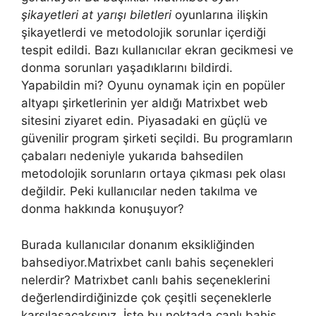
şikayetleri at yarışı biletleri
oyunlarına ilişkin
şikayetlerdi ve metodolojik sorunlar içerdiği
tespit edildi. Bazı kullanıcılar ekran gecikmesi ve
donma sorunları yaşadıklarını bildirdi.
Yapabildin mi? Oyunu oynamak için en popüler
altyapı şirketlerinin yer aldığı Matrixbet web
sitesini ziyaret edin. Piyasadaki en güçlü ve
güvenilir program şirketi seçildi. Bu programların
çabaları nedeniyle yukarıda bahsedilen
metodolojik sorunların ortaya çıkması pek olası
değildir. Peki kullanıcılar neden takılma ve
donma hakkında konuşuyor?
Burada kullanıcılar donanım eksikliğinden
bahsediyor.Matrixbet canlı bahis seçenekleri
nelerdir? Matrixbet canlı bahis seçeneklerini
değerlendirdiğinizde çok çeşitli seçeneklerle
karşılaşacaksınız. İşte bu noktada canlı bahis