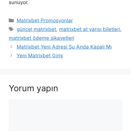
sunuyor.
Kategoriler
Matrixbet Promosyonlar
Etiketler
güncel matrixbet
,
matrixbet at yarışı biletleri
,
matrixbet ödeme şikayetleri
Matrixbet Yeni Adresi Şu Anda Kapalı Mı
Yeni Matrixbet Giriş
Yorum yapın
Yorum