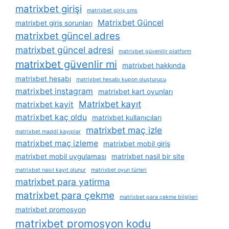
matrixbet girişi
matrixbet giriş sms
Matrixbet Güncel
matrixbet giriş sorunları
matrixbet güncel adres
matrixbet güncel adresi
matrixbet güvenilir platform
matrixbet güvenlir mi
matrixbet hakkında
matrixbet hesabı
matrixbet hesabı kupon oluşturucu
matrixbet instagram
matrixbet kart oyunları
Matrixbet kayıt
matrixbet kayit
matrixbet kaç oldu
matrixbet kullanıcıları
matrixbet maç izle
matrixbet maddi kayıplar
matrixbet maç izleme
matrixbet mobil giriş
matrixbet mobil uygulaması
matrixbet nasil bir site
matrixbet nasıl kayıt olunur
matrixbet oyun türleri
matrixbet para yatirma
matrixbet para çekme
matrixbet para çekme bilgileri
matrixbet promosyon
matrixbet promosyon kodu