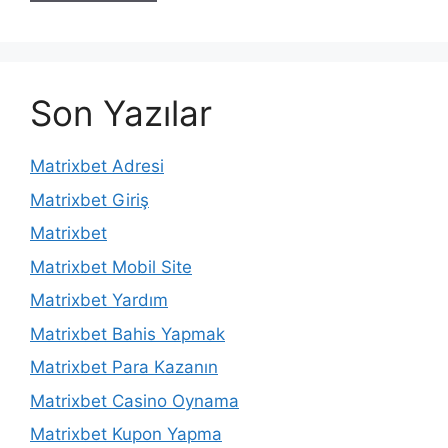
Son Yazılar
Matrixbet Adresi
Matrixbet Giriş
Matrixbet
Matrixbet Mobil Site
Matrixbet Yardım
Matrixbet Bahis Yapmak
Matrixbet Para Kazanın
Matrixbet Casino Oynama
Matrixbet Kupon Yapma