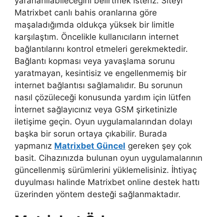
yararlanılabileceğini belirtmek isteriz. Siteyi
Matrixbet canlı bahis oranlarına göre
maşaladığımda oldukça yüksek bir limitle
karşılaştım. Öncelikle kullanıcıların internet
bağlantılarını kontrol etmeleri gerekmektedir.
Bağlantı kopması veya yavaşlama sorunu
yaratmayan, kesintisiz ve engellenmemiş bir
internet bağlantısı sağlamalıdır. Bu sorunun
nasıl çözüleceği konusunda yardım için lütfen
İnternet sağlayıcınız veya GSM şirketinizle
iletişime geçin. Oyun uygulamalarından dolayı
başka bir sorun ortaya çıkabilir. Burada
yapmanız
Matrixbet Güncel
gereken şey çok
basit. Cihazınızda bulunan oyun uygulamalarının
güncellenmiş sürümlerini yüklemelisiniz. İhtiyaç
duyulması halinde Matrixbet online destek hattı
üzerinden yöntem desteği sağlanmaktadır.