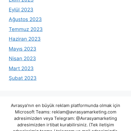
Eylül 2023
Ağustos 2023
Temmuz 2023
Haziran 2023
Mayıs 2023
Nisan 2023
Mart 2023
Şubat 2023
Avrasya'nın en büyük reklam platformunda olmak için
Microsoft Teams:
reklam@avrasyamarketing.com
adresimizden veya Telegram: @Avrasyamarketing
adresimizden irtibat kurabilirsiniz. (Tek iletişim