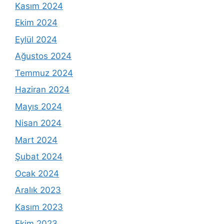
Kasım 2024
Ekim 2024
Eylül 2024
Ağustos 2024
Temmuz 2024
Haziran 2024
Mayıs 2024
Nisan 2024
Mart 2024
Şubat 2024
Ocak 2024
Aralık 2023
Kasım 2023
Ekim 2023