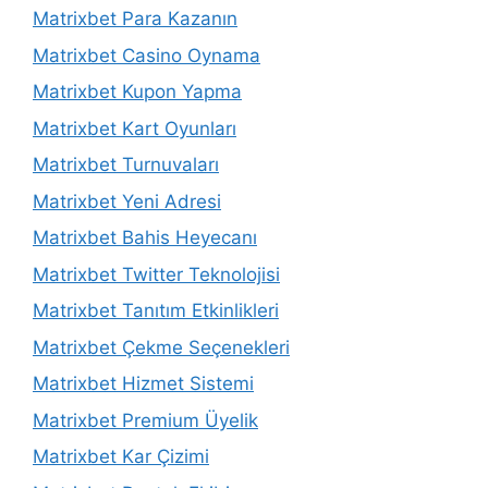
Matrixbet Para Kazanın
Matrixbet Casino Oynama
Matrixbet Kupon Yapma
Matrixbet Kart Oyunları
Matrixbet Turnuvaları
Matrixbet Yeni Adresi
Matrixbet Bahis Heyecanı
Matrixbet Twitter Teknolojisi
Matrixbet Tanıtım Etkinlikleri
Matrixbet Çekme Seçenekleri
Matrixbet Hizmet Sistemi
Matrixbet Premium Üyelik
Matrixbet Kar Çizimi