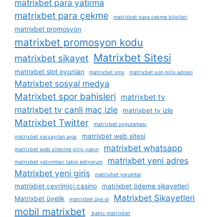
matrixbet para yatirma
matrixbet para çekme
matrixbet para çekme bilgileri
matrixbet promosyon
matrixbet promosyon kodu
Matrixbet Sitesi
matrixbet sikayet
matrixbet slot oyunları
matrixbet sms
matrixbet son giriş adresi
Matrixbet sosyal medya
Matrixbet spor bahisleri
matrixbet tv
matrixbet tv canli maç izle
matrixbet tv izle
Matrixbet Twitter
matrixbet uygulaması
matrixbet web sitesi
matrixbet varsayılan ayar
matrixbet whatsapp
matrixbet web sitesine giriş yapın
matrixbet yeni adres
matrixbet yatırımları takip ediyorum
Matrixbet yeni giriş
matrixbet yorumlar
matrixbet çevrimiçi casino
matrixbet ödeme şikayetleri
Matrixbet Şikayetleri
Matrixbet üyelik
matrixbet üye ol
mobil matrixbet
bahis matrixbet