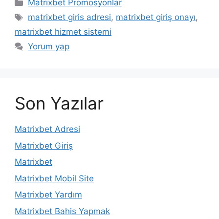
Kategoriler
Matrixbet Promosyonlar
Etiketler
matrixbet giris adresi
,
matrixbet giriş onayı
,
matrixbet hizmet sistemi
Yorum yap
Son Yazılar
Matrixbet Adresi
Matrixbet Giriş
Matrixbet
Matrixbet Mobil Site
Matrixbet Yardım
Matrixbet Bahis Yapmak